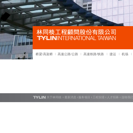
桥梁/高架桥
高速公路/公路
高速铁路/铁路
捷运
机场
关于林同棪
最新消息
服务项目
工程实绩
人才招募
连络我