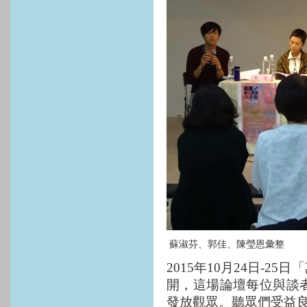
蘇淑芬、郭佳、陳瑩恩彙整
2015
年
10
月
24
日
-25
日「
開，這場論壇每位與談
發放觀眾。聽眾們受益