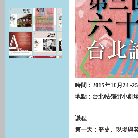
時間：
2015
年
10
月
24~25
地點：台北牯嶺街小劇
議程
第一天：歷史、現場與