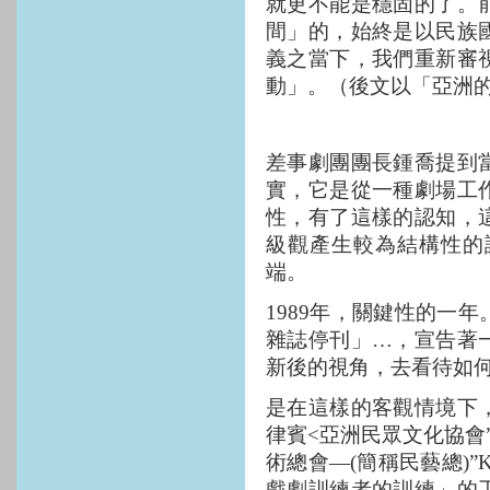
就更不能是穩固的了。
間」的，始終是以民族
義之當下，我們重新審
動」。（後文以「亞洲
差事劇團團長鍾喬提到
實，它是從一種劇場工
性，有了這樣的認知，
級觀產生較為結構性的
端。
1989
年，關鍵性的一年
雜誌停刊」…，宣告著
新後的視角，去看待如
是在這樣的客觀情境下
律賓
<
亞洲民眾文化協會
術總會—
(
簡稱民藝總
)
”
K