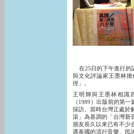
在
25
日的下午進行的
與文化評論家王墨林擔
徑」。
王明輝與王墨林相識
（
1989
）出版前的第一
採訪。當時台灣正處於
滾」為基調的「台灣新
朋友長久以來已有不少
遇泰國的流行音樂、民