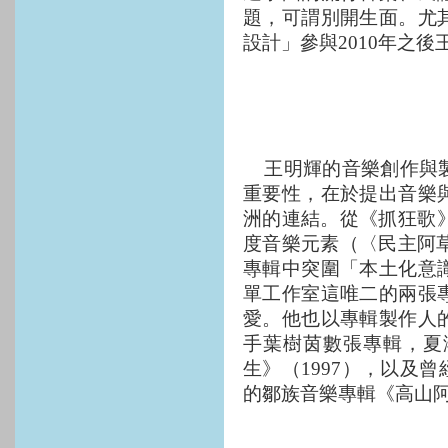
題，可謂別開生面。尤
設計」參與
2010
年之後
王明輝的音樂創作與
重要性，在於提出音樂
洲的連結。從《抓狂歌
度音樂元素（〈民主阿
專輯中突圍「本土化意
單工作室這唯二的兩張
愛。他也以專輯製作人
手葉樹茵數張專輯，夏
生》（
1997
），以及曾
的鄒族音樂專輯《高山