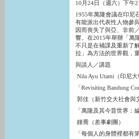
10
月
24
日（週六）下午
2
1955
年萬隆會議在印尼
有能派出代表性人物參
因而喪失了與亞、非前
響。在
2015
年舉辦「萬
不只是在補課及重新了
拉」為方法的世界觀，
與談人／講題
Nila Ayu Utami
（印尼大
「
Revisiting Bandung Co
郭佳（新竹交大社會與
「萬隆及其今昔世界：
鍾喬（差事劇團）
「每個人的身體裡都有