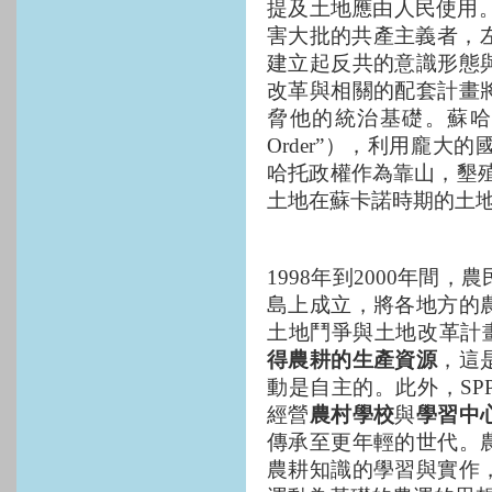
提及土地應由人民使用
害大批的共產主義者，
建立起反共的意識形態
改革與相關的配套計畫
脅他的統治基礎。蘇
Order”
），利用龐大的
哈托政權作為靠山，墾
土地在蘇卡諾時期的土
1998
年到
2000
年間，農
島上成立，將各地方的
土地鬥爭與土地改革計
得農耕的生產資源
，這
動是自主的。此外，
SP
經營
農村學校
與
學習中
傳承至更年輕的世代。
農耕知識的學習與實作