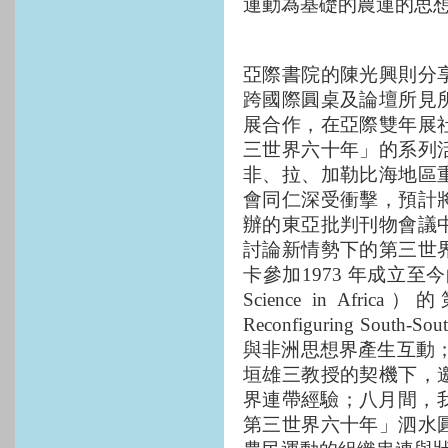
運動為基礎的農運的思
亞際書院的陳光興則分
跨國際圓桌及論壇所見
展合作，在亞際雙年展
三世界六十年」的系列
非、拉、加勒比海地區
會同仁深受衝擊，預計
辦的東亞批判刊物會議
討論新情勢下的第三世
卡參加
1973
年成立至今
Science in Africa
）的
Reconfiguring South-Sout
與非洲思想界產生互動
垣雄三教授的契機下，
界連帶經驗；八月間，
第三世界六十年」泗水