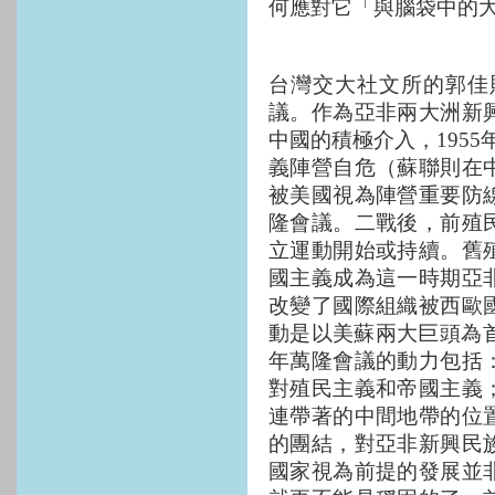
何應對它「與腦袋中的
台灣交大社文所的郭佳
議。作為亞非兩大洲新
中國的積極介入，
1955
義陣營自危（蘇聯則在
被美國視為陣營重要防
隆會議。二戰後，前殖
立運動開始或持續。舊
國主義成為這一時期亞
改變了國際組織被西歐
動是以美蘇兩大巨頭為
年萬隆會議的動力包括
對殖民主義和帝國主義
連帶著的中間地帶的位
的團結，對亞非新興民
國家視為前提的發展並