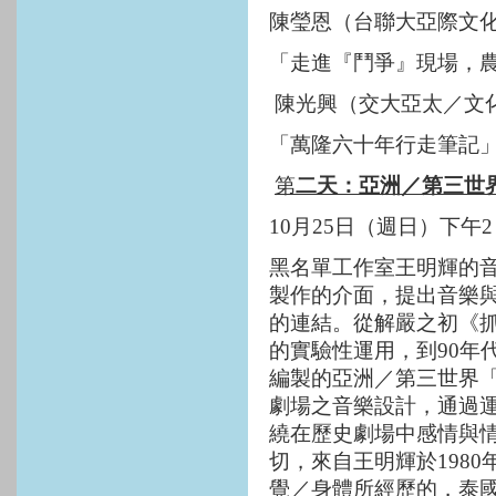
陳瑩恩（台聯大亞際文
「走進『鬥爭』現場，
陳光興（交大亞太／文
「萬隆六十年行走筆記
第
二天：亞洲／第三世
10
月
25
日（週日）下午
2
黑名單工作室王明輝的
製作的介面，提出音樂
的連結。從解嚴之初《
的實驗性運用，到
90
年
編製的亞洲／第三世界
劇場之音樂設計，通過
繞在歷史劇場中感情與
切，來自王明輝於
1980
覺／身體所經歷的，泰