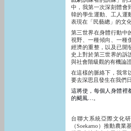
戲劇訓練者的訓練」的
中，我第一次深刻體會
韓的學生運動、工人運
表現在「民藝總」的文
第三世界在身體行動中
視野、一種傾向、一種
經濟的重整，以及已開
史上對於第三世界的訴
與社會階級觀的有機論
在這樣的脈絡下，我常
要去深思且發生在我們
這將使，每個人身體裡
的颶風
…
。
台聯大系統亞際文化
（
Soekarno
）推動農業