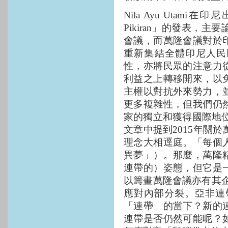
Nila Ayu Utami
在印尼
Pikiran
」的發表，主要
會議，而萬隆會議對於
重新集結全體印尼人民
性，亦將民眾的注意力
利益之上轉移開來，以
主權以對抗外來勢力，
更多複雜性，但我們仍
家的獨立和獲得國際地
文章中提到
2015
年關於
理念大相逕庭。「每個
異夢」）。那麼，萬隆
連帶的）姿態，但它是
以籌畫萬隆會議亦有其
應對內部分裂。亞非連
「連帶」的當下？新的
連帶是否仍然可能呢？