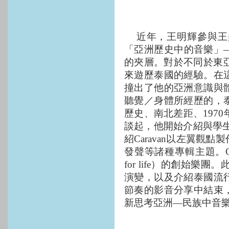
近年，王明輝參與王
「亞洲歷史中的音樂」
的夾層。對於不同於東
來遊歷泰國的經驗。在
撞出了他的亞洲意識與
聽覺／身體所經歷的，
歷史、南北差距、
1970
談起，他開始介紹與學
紹
Caravan
以左翼觀點製
發聲等諸種專輯主題。
for life
）的創始樂團。
演變，以及介紹泰國流
節奏的影音分享中結束
新思考亞洲
—
民族中音