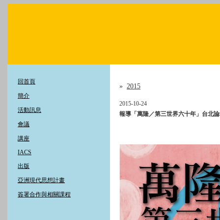
回首頁
»
2015
簡介
2015-10-24
活動訊息
報導「萬隆／第三世界六十年」台北論
會議
講座
IACS
出版
亞洲現代思想計畫
簽署合作與相關課程