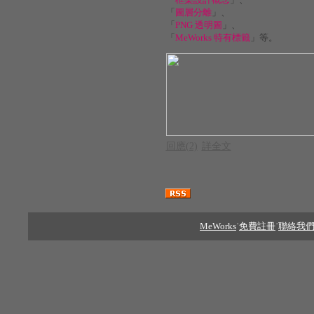
「
圖層分離
」、
「
PNG 透明圖
」、
「
MeWorks 特有標籤
」等。
回應(2)
詳全文
MeWorks
˙
免費註冊
˙
聯絡我