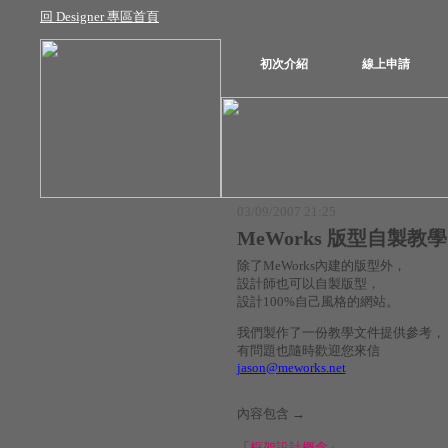
回 Designer 專區首頁
初次介紹
線上申請
03/09/2007 21:25
MeWorks 版型自製教學
除了MeWorks內建的版型外，
設計師也可以自製版型，
設計100%自己風格的網站。
我們製作了一份教學文件提供參考，
有問題也隨時歡迎您來信
jason@meworks.net
內容包含 →
「
框架設計概念
」、