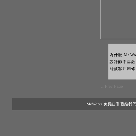
為什麼 Me
設計師不喜歡
能被客戶凹修
←
Prev. Page
MeWorks
˙
免費註冊
˙
聯絡我