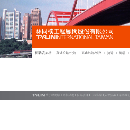
桥梁/高架桥
高速公路/公路
高速铁路/铁路
捷运
机场
关于林同棪
最新消息
服务项目
工程实绩
人才招募
连络我