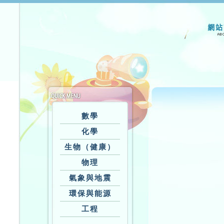
數學
化學
生物（健康）
物理
氣象與地震
環保與能源
工程