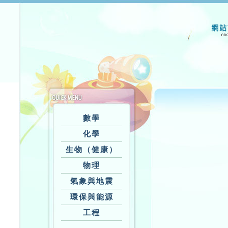
數學
化學
生物（健康）
物理
氣象與地震
環保與能源
工程