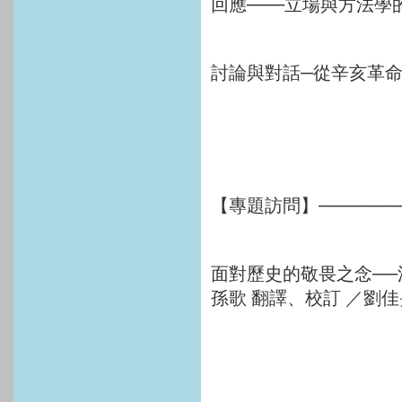
回應───立場與方法學的
討論與對話─從辛亥革命
【專題訪問】────────
面對歷史的敬畏之念──
孫歌 翻譯、校訂 ／劉佳旻