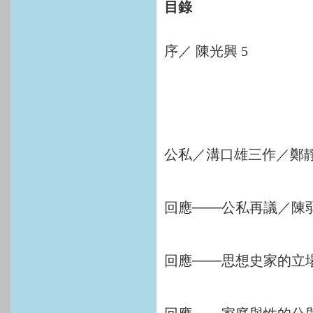
目錄
序／ 陳光興 5
公私／溝口雄三作／鄭靜
回應───公私再議／陳弱
回應───思想史家的立場